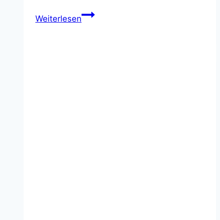
Begeisterung der Kinder machten den
Vormittag zu einem besonderen Erlebnis.
Auch für…
Adventsbasteln
Weiterlesen
2025
Aktionen & Berichte
Frühlingshafte Kreativität am
letzten Schultag vor den
Osterferien