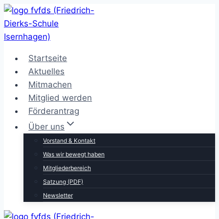
Zum
Inhalt
springen
Startseite
Aktuelles
Mitmachen
Mitglied werden
Förderantrag
Über uns
Vorstand & Kontakt
Was wir bewegt haben
Mitgliederbereich
Satzung (PDF)
Newsletter