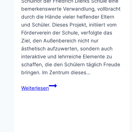
Schulhof der Friedrich Dierks Schule eine
bemerkenswerte Verwandlung, vollbracht
durch die Hände vieler helfender Eltern
und Schüler. Dieses Projekt, initiiert vom
Förderverein der Schule, verfolgte das
Ziel, den Außenbereich nicht nur
ästhetisch aufzuwerten, sondern auch
interaktive und lehrreiche Elemente zu
schaffen, die den Schülern täglich Freude
bringen. Im Zentrum dieses…
Gemeinsam
Weiterlesen
Farbe
bekennen:
Die
kreative
Neugestaltung
Aktionen & Berichte