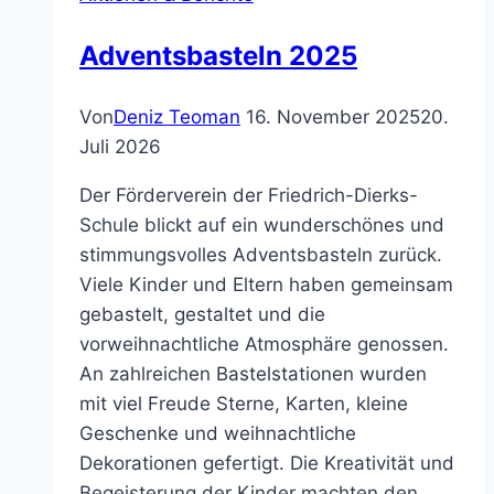
Startseite
Aktuelles
Mitmachen
Mitglied werden
Förderantrag
Untermenü
Über uns
umschalten
Vorstand & Kontakt
Was wir bewegt haben
Mitgliederbereich
Satzung (PDF)
Newsletter