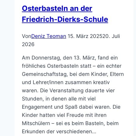
Adventsbasteln 2025
Von
Deniz Teoman
16. November 2025
20.
Juli 2026
Der Förderverein der Friedrich-Dierks-
Schule blickt auf ein wunderschönes und
stimmungsvolles Adventsbasteln zurück.
Viele Kinder und Eltern haben gemeinsam
gebastelt, gestaltet und die
vorweihnachtliche Atmosphäre genossen.
An zahlreichen Bastelstationen wurden
mit viel Freude Sterne, Karten, kleine
Geschenke und weihnachtliche
Dekorationen gefertigt. Die Kreativität und